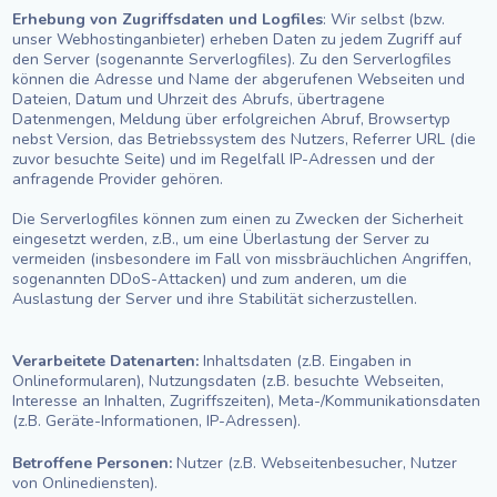
Erhebung von Zugriffsdaten und Logfiles
: Wir selbst (bzw.
unser Webhostinganbieter) erheben Daten zu jedem Zugriff auf
den Server (sogenannte Serverlogfiles). Zu den Serverlogfiles
können die Adresse und Name der abgerufenen Webseiten und
Dateien, Datum und Uhrzeit des Abrufs, übertragene
Datenmengen, Meldung über erfolgreichen Abruf, Browsertyp
nebst Version, das Betriebssystem des Nutzers, Referrer URL (die
zuvor besuchte Seite) und im Regelfall IP-Adressen und der
anfragende Provider gehören.
Die Serverlogfiles können zum einen zu Zwecken der Sicherheit
eingesetzt werden, z.B., um eine Überlastung der Server zu
vermeiden (insbesondere im Fall von missbräuchlichen Angriffen,
sogenannten DDoS-Attacken) und zum anderen, um die
Auslastung der Server und ihre Stabilität sicherzustellen.
Verarbeitete Datenarten:
Inhaltsdaten (z.B. Eingaben in
Onlineformularen), Nutzungsdaten (z.B. besuchte Webseiten,
Interesse an Inhalten, Zugriffszeiten), Meta-/Kommunikationsdaten
(z.B. Geräte-Informationen, IP-Adressen).
Betroffene Personen:
Nutzer (z.B. Webseitenbesucher, Nutzer
von Onlinediensten).