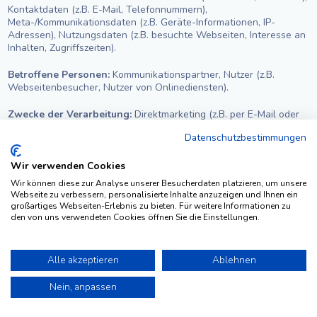
Kontaktdaten (z.B. E-Mail, Telefonnummern),
Meta-/Kommunikationsdaten (z.B. Geräte-Informationen, IP-
Adressen), Nutzungsdaten (z.B. besuchte Webseiten, Interesse an
Inhalten, Zugriffszeiten).
Betroffene Personen:
Kommunikationspartner, Nutzer (z.B.
Webseitenbesucher, Nutzer von Onlinediensten).
Zwecke der Verarbeitung:
Direktmarketing (z.B. per E-Mail oder
postalisch), Reichweitenmessung (z.B. Zugriffsstatistiken,
Datenschutzbestimmungen
Erkennung wiederkehrender Besucher), Konversionsmessung
(Messung der Effektivität von Marketingmaßnahmen), Profile mit
nutzerbezogenen Informationen (Erstellen von Nutzerprofilen).
Wir verwenden Cookies
Wir können diese zur Analyse unserer Besucherdaten platzieren, um unsere
Rechtsgrundlagen:
Einwilligung (Art. 6 Abs. 1 S. 1 lit. a. DSGVO),
Webseite zu verbessern, personalisierte Inhalte anzuzeigen und Ihnen ein
Berechtigte Interessen (Art. 6 Abs. 1 S. 1 lit. f. DSGVO).
großartiges Webseiten-Erlebnis zu bieten. Für weitere Informationen zu
den von uns verwendeten Cookies öffnen Sie die Einstellungen.
Widerspruchsmöglichkeit (Opt-Out):
Sie können den Empfang
unseres Newsletters jederzeit kündigen, d.h. Ihre Einwilligungen
widerrufen, bzw. dem weiteren Empfang widersprechen. Einen Link
Alle akzeptieren
Ablehnen
zur Kündigung des Newsletters finden Sie entweder am Ende
eines jeden Newsletters oder können sonst eine der oben
Nein, anpassen
angegebenen Kontaktmöglichkeiten, vorzugswürdig E-Mail, hierzu
nutzen.